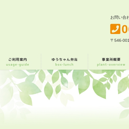
お問い合
0
〒546-
ご利用案内
ゆうちゃん弁当
事業所概要
usage-guide
box-lunch
plant-overview