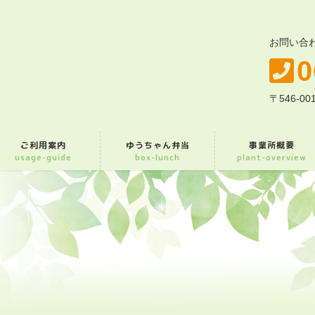
お問い合
0
〒546-
ご利用案内
ゆうちゃん弁当
事業所概要
usage-guide
box-lunch
plant-overview