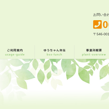
お問い合
0
〒546-
ご利用案内
ゆうちゃん弁当
事業所概要
usage-guide
box-lunch
plant-overview