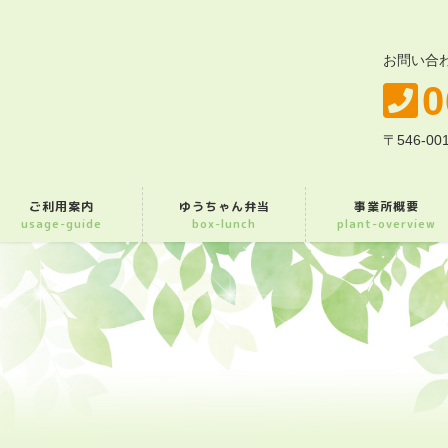
お問い合
0
〒546-
ご利用案内
ゆうちゃん弁当
事業所概要
usage-guide
box-lunch
plant-overview